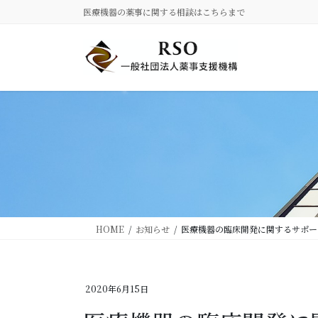
コ
ナ
医療機器の薬事に関する相談はこちらまで
ン
ビ
テ
ゲ
ン
ー
ツ
シ
に
ョ
移
ン
動
に
移
動
HOME
お知らせ
医療機器の臨床開発に関するサポー
2020年6月15日