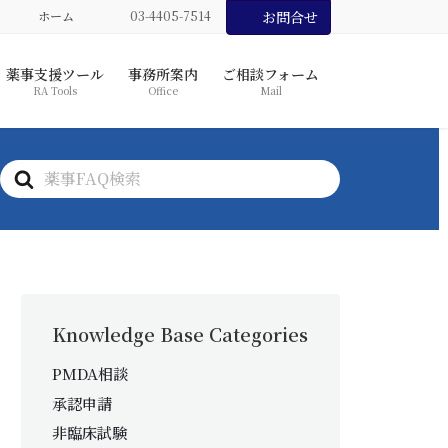
ホーム
03-4405-7514
お問合せ
薬事支援ツール
事務所案内
ご相談フォーム
RA Tools
Office
Mail
S
e
a
r
c
h
F
Knowledge Base Categories
o
r
PMDA相談
承認申請
非臨床試験