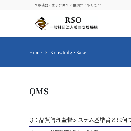
コ
ナ
医療機器の薬事に関する相談はこちらまで
ン
ビ
テ
ゲ
ン
ー
ツ
シ
に
ョ
移
ン
動
に
Home
Knowledge Base
移
動
QMS
Q：品質管理監督システム基準書とは何