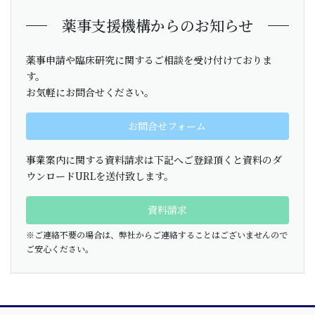
a
薬事支援機構からのお知らせ
v
i
薬事申請や臨床研究に関するご相談を受け付けておりま
g
す。
a
お気軽にお問合せください。
t
お問合せフォーム
i
o
事業案内に関する資料請求は下記へご登録頂くと資料のダ
n
ウンロードURLを送付致します。
資料請求
※ご連絡不要の場合は、弊社からご連絡することはございませんので
ご安心ください。