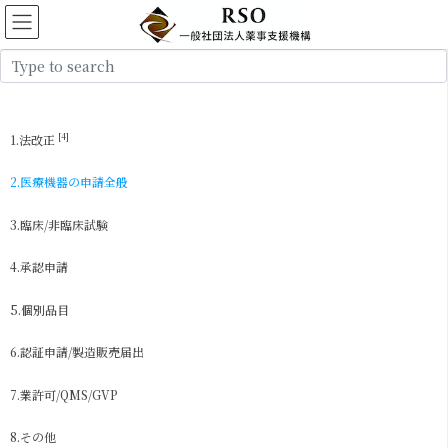
コ
ナ
ン
ビ
テ
ゲ
ン
ー
ツ
シ
に
ョ
移
ン
[4]
1.法改正
動
に
移
2.医療機器の申請全般
動
3.臨床/非臨床試験
4.承認申請
5.個別品目
6.認証申請/製造販売届出
7.業許可/QMS/GVP
8.その他