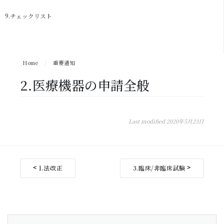
9.チェックリスト
Home
/
重要通知
2.医療機器の申請全般
Last modified 2020年5月23日
1.法改正
3.臨床/非臨床試験
<
>
D
o
c
n